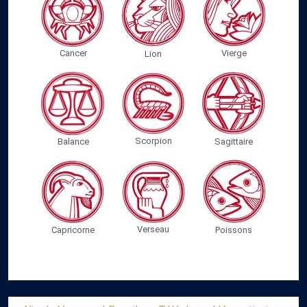
Cancer
Vierge
Lion
Scorpion
Balance
Sagittaire
Verseau
Capricorne
Poissons